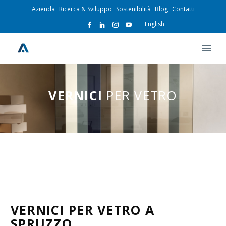
Azienda
Ricerca & Sviluppo
Sostenibilità
Blog
Contatti
English
VERNICI
PER VETRO
VERNICI PER VETRO A
SPRUZZO