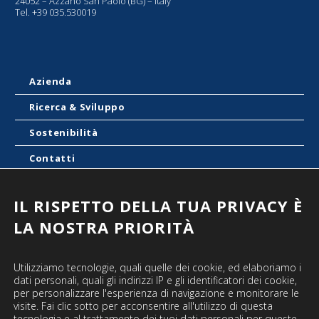
24052 – Azzano San Paolo (BG) – Italy
Tel. +39 035.530019
Azienda
Ricerca & Sviluppo
Sostenibilità
Contatti
Blog
IL RISPETTO DELLA TUA PRIVACY È
LA NOSTRA PRIORITÀ
Privacy Policy
Utilizziamo tecnologie, quali quelle dei cookie, ed elaboriamo i
dati personali, quali gli indirizzi IP e gli identificatori dei cookie,
Cookie Policy
per personalizzare l'esperienza di navigazione e monitorare le
visite. Fai clic sotto per acconsentire all'utilizzo di questa
Informativa ai Clienti
tecnologia e al trattamento dei tuoi dati personali per queste