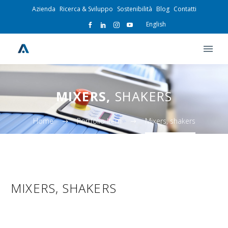
Azienda
Ricerca & Sviluppo
Sostenibilità
Blog
Contatti
English
MIXERS,
SHAKERS
Home
Portfolio Item
Mixers, shakers
MIXERS, SHAKERS